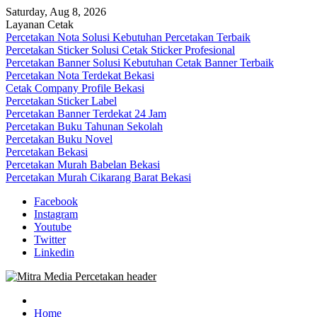
Skip
Saturday, Aug 8, 2026
to
Layanan Cetak
content
Percetakan Nota Solusi Kebutuhan Percetakan Terbaik
Percetakan Sticker Solusi Cetak Sticker Profesional
Percetakan Banner Solusi Kebutuhan Cetak Banner Terbaik
Percetakan Nota Terdekat Bekasi
Cetak Company Profile Bekasi
Percetakan Sticker Label
Percetakan Banner Terdekat 24 Jam
Percetakan Buku Tahunan Sekolah
Percetakan Buku Novel
Percetakan Bekasi
Percetakan Murah Babelan Bekasi
Percetakan Murah Cikarang Barat Bekasi
Facebook
Instagram
Youtube
Twitter
Linkedin
0813-1670-6191 (Call/WA) Perusahaan Tempat Alamat Jasa Pusat
Mitra Media Percetakan Bekasi
Percetakan Bekasi Barat Timur Utara Selatan Murah 24 Jam
Home