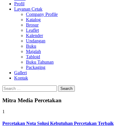
Profil
0813-1670-6191
Layanan Cetak
Company Profile
Katalog
Brosur
Leaflet
Kalender
Undangan
Buku
Majalah
Tabloid
Buku Tahunan
Packaging
Galleri
Kontak
Search
for:
Mitra Media Percetakan
1
Percetakan Nota Solusi Kebutuhan Percetakan Terbaik