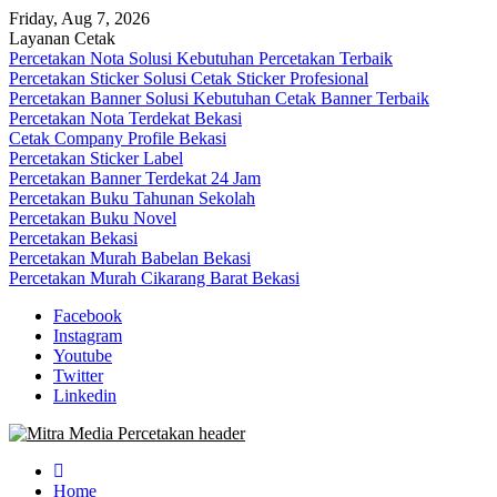
Skip
Friday, Aug 7, 2026
to
Layanan Cetak
content
Percetakan Nota Solusi Kebutuhan Percetakan Terbaik
Percetakan Sticker Solusi Cetak Sticker Profesional
Percetakan Banner Solusi Kebutuhan Cetak Banner Terbaik
Percetakan Nota Terdekat Bekasi
Cetak Company Profile Bekasi
Percetakan Sticker Label
Percetakan Banner Terdekat 24 Jam
Percetakan Buku Tahunan Sekolah
Percetakan Buku Novel
Percetakan Bekasi
Percetakan Murah Babelan Bekasi
Percetakan Murah Cikarang Barat Bekasi
Facebook
Instagram
Youtube
Twitter
Linkedin
0813-1670-6191 (Call/WA) Perusahaan Tempat Alamat Jasa Pusat
Mitra Media Percetakan Bekasi
Percetakan Bekasi Barat Timur Utara Selatan Murah 24 Jam
Home