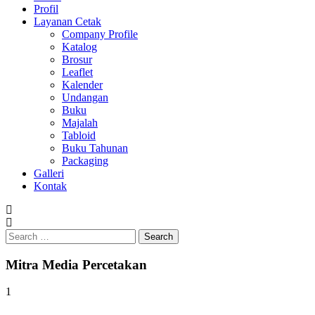
Profil
0813-1670-6191
Layanan Cetak
Company Profile
Katalog
Brosur
Leaflet
Kalender
Undangan
Buku
Majalah
Tabloid
Buku Tahunan
Packaging
Galleri
Kontak
Search
for:
Mitra Media Percetakan
1