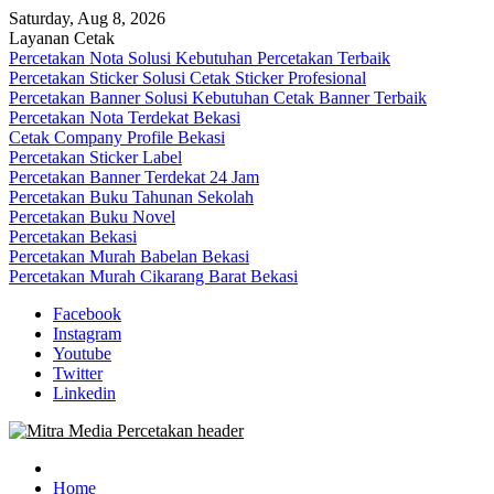
Skip
Saturday, Aug 8, 2026
to
Layanan Cetak
content
Percetakan Nota Solusi Kebutuhan Percetakan Terbaik
Percetakan Sticker Solusi Cetak Sticker Profesional
Percetakan Banner Solusi Kebutuhan Cetak Banner Terbaik
Percetakan Nota Terdekat Bekasi
Cetak Company Profile Bekasi
Percetakan Sticker Label
Percetakan Banner Terdekat 24 Jam
Percetakan Buku Tahunan Sekolah
Percetakan Buku Novel
Percetakan Bekasi
Percetakan Murah Babelan Bekasi
Percetakan Murah Cikarang Barat Bekasi
Facebook
Instagram
Youtube
Twitter
Linkedin
0813-1670-6191 (Call/WA) Perusahaan Tempat Alamat Jasa Pusat Per
Mitra Media Percetakan Bekasi
Home