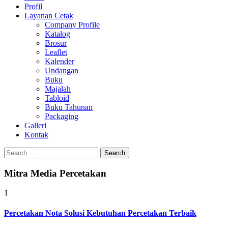
Profil
Layanan Cetak
Company Profile
Katalog
Brosur
Leaflet
Kalender
Undangan
Buku
Majalah
Tabloid
Buku Tahunan
Packaging
Galleri
Kontak
Search
for:
Mitra Media Percetakan
1
Percetakan Nota Solusi Kebutuhan Percetakan Terbaik