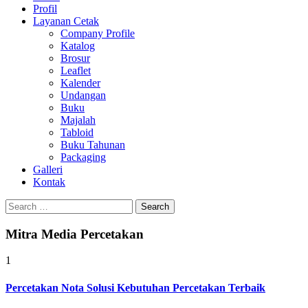
Profil
0813-1670-6191
Layanan Cetak
Company Profile
Katalog
Brosur
Leaflet
Kalender
Undangan
Buku
Majalah
Tabloid
Buku Tahunan
Packaging
Galleri
Kontak
Search
for:
Mitra Media Percetakan
1
Percetakan Nota Solusi Kebutuhan Percetakan Terbaik