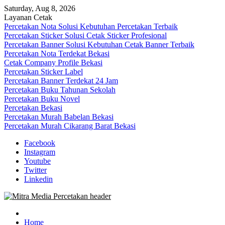
Skip
Saturday, Aug 8, 2026
to
Layanan Cetak
content
Percetakan Nota Solusi Kebutuhan Percetakan Terbaik
Percetakan Sticker Solusi Cetak Sticker Profesional
Percetakan Banner Solusi Kebutuhan Cetak Banner Terbaik
Percetakan Nota Terdekat Bekasi
Cetak Company Profile Bekasi
Percetakan Sticker Label
Percetakan Banner Terdekat 24 Jam
Percetakan Buku Tahunan Sekolah
Percetakan Buku Novel
Percetakan Bekasi
Percetakan Murah Babelan Bekasi
Percetakan Murah Cikarang Barat Bekasi
Facebook
Instagram
Youtube
Twitter
Linkedin
0813-1670-6191 (Call/WA) Perusahaan Tempat Alamat Jasa Pusat
Mitra Media Percetakan Bekasi
Percetakan Bekasi Barat Timur Utara Selatan Murah 24 Jam
Home