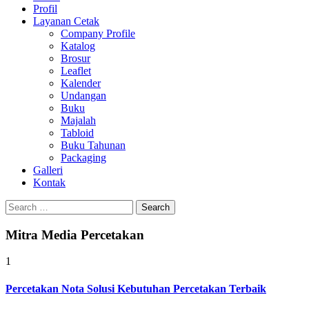
Profil
0813-1670-6191
Layanan Cetak
Company Profile
Katalog
Brosur
Leaflet
Kalender
Undangan
Buku
Majalah
Tabloid
Buku Tahunan
Packaging
Galleri
Kontak
Search
for:
Mitra Media Percetakan
1
Percetakan Nota Solusi Kebutuhan Percetakan Terbaik