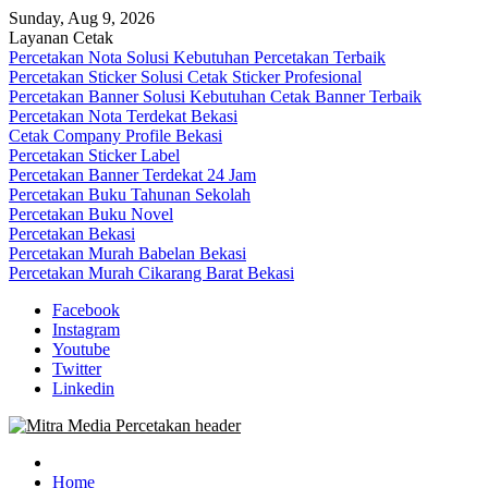
Skip
Sunday, Aug 9, 2026
to
Layanan Cetak
content
Percetakan Nota Solusi Kebutuhan Percetakan Terbaik
Percetakan Sticker Solusi Cetak Sticker Profesional
Percetakan Banner Solusi Kebutuhan Cetak Banner Terbaik
Percetakan Nota Terdekat Bekasi
Cetak Company Profile Bekasi
Percetakan Sticker Label
Percetakan Banner Terdekat 24 Jam
Percetakan Buku Tahunan Sekolah
Percetakan Buku Novel
Percetakan Bekasi
Percetakan Murah Babelan Bekasi
Percetakan Murah Cikarang Barat Bekasi
Facebook
Instagram
Youtube
Twitter
Linkedin
0813-1670-6191 (Call/WA) Perusahaan Tempat Alamat Jasa Pusat
Mitra Media Percetakan Bekasi
Percetakan Bekasi Barat Timur Utara Selatan Murah 24 Jam
Home