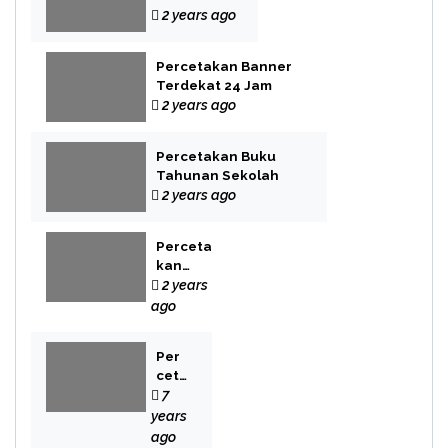
Label
2 years ago
Percetakan Banner
Terdekat 24 Jam
2 years ago
Percetakan Buku
Tahunan Sekolah
2 years ago
Perceta
kan
Buku
2 years
Novel
ago
Per
cet
aka
7
n
years
Bek
ago