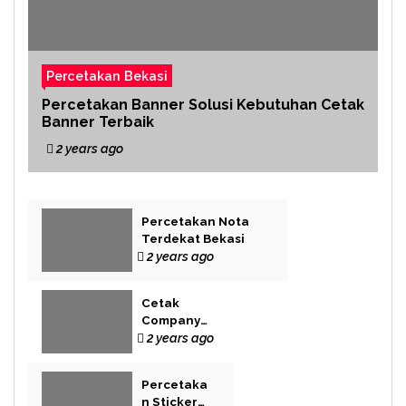
Percetakan Bekasi
Percetakan Banner Solusi Kebutuhan Cetak
Banner Terbaik
2 years ago
Percetakan Nota
Terdekat Bekasi
2 years ago
Cetak
Company
Profile Bekasi
2 years ago
Percetaka
n Sticker