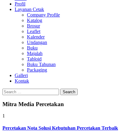
Profil
0813-1670-6191
Layanan Cetak
Company Profile
Katalog
Brosur
Leaflet
Kalender
Undangan
Buku
Majalah
Tabloid
Buku Tahunan
Packaging
Galleri
Kontak
Search
for:
Mitra Media Percetakan
1
Percetakan Nota Solusi Kebutuhan Percetakan Terbaik