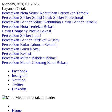
Skip
Monday, Aug 10, 2026
to
Layanan Cetak
content
Percetakan Nota Solusi Kebutuhan Percetakan Terbaik
Percetakan Sticker Solusi Cetak Sticker Profesional
Percetakan Banner Solusi Kebutuhan Cetak Banner Terbaik
Percetakan Nota Terdekat Bekasi
Cetak Company Profile Bekasi
Percetakan Sticker Label
Percetakan Banner Terdekat 24 Jam
Percetakan Buku Tahunan Sekolah
Percetakan Buku Novel
Percetakan Bekasi
Percetakan Murah Babelan Bekasi
Percetakan Murah Cikarang Barat Bekasi
Facebook
Instagram
Youtube
Twitter
Linkedin
0813-1670-6191 (Call/WA) Perusahaan Tempat Alamat Jasa Pusat
Mitra Media Percetakan Bekasi
Percetakan Bekasi Barat Timur Utara Selatan Murah 24 Jam
Home