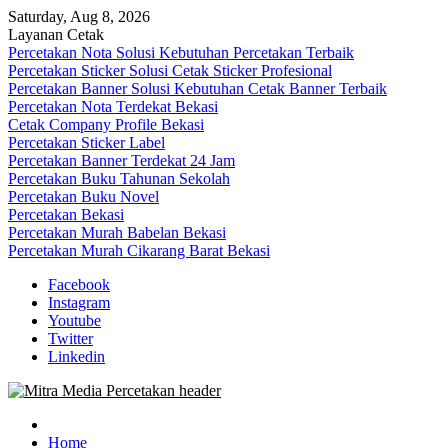
Skip
Saturday, Aug 8, 2026
to
Layanan Cetak
content
Percetakan Nota Solusi Kebutuhan Percetakan Terbaik
Percetakan Sticker Solusi Cetak Sticker Profesional
Percetakan Banner Solusi Kebutuhan Cetak Banner Terbaik
Percetakan Nota Terdekat Bekasi
Cetak Company Profile Bekasi
Percetakan Sticker Label
Percetakan Banner Terdekat 24 Jam
Percetakan Buku Tahunan Sekolah
Percetakan Buku Novel
Percetakan Bekasi
Percetakan Murah Babelan Bekasi
Percetakan Murah Cikarang Barat Bekasi
Facebook
Instagram
Youtube
Twitter
Linkedin
0813-1670-6191 (Call/WA) Perusahaan Tempat Alamat Jasa Pusat
Mitra Media Percetakan Bekasi
Percetakan Bekasi Barat Timur Utara Selatan Murah 24 Jam
Home