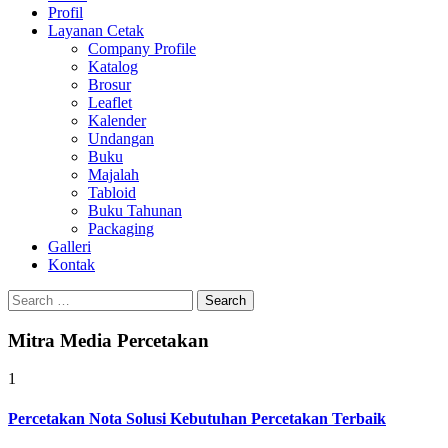
Profil
0813-1670-6191
Layanan Cetak
Company Profile
Katalog
Brosur
Leaflet
Kalender
Undangan
Buku
Majalah
Tabloid
Buku Tahunan
Packaging
Galleri
Kontak
Search
for:
Mitra Media Percetakan
1
Percetakan Nota Solusi Kebutuhan Percetakan Terbaik