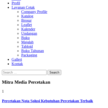
Profil
Layanan Cetak
Company Profile
Katalog
Brosur
Leaflet
Kalender
Undangan
Buku
Majalah
Tabloid
Buku Tahunan
Packaging
Galleri
Kontak
Search
for:
Mitra Media Percetakan
1
Percetakan Nota Solusi Kebutuhan Percetakan Terbaik