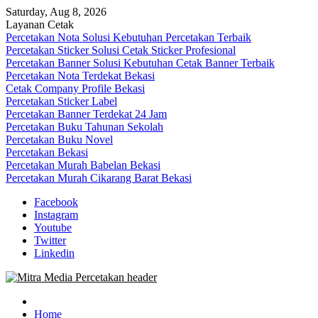
Skip
Saturday, Aug 8, 2026
to
Layanan Cetak
content
Percetakan Nota Solusi Kebutuhan Percetakan Terbaik
Percetakan Sticker Solusi Cetak Sticker Profesional
Percetakan Banner Solusi Kebutuhan Cetak Banner Terbaik
Percetakan Nota Terdekat Bekasi
Cetak Company Profile Bekasi
Percetakan Sticker Label
Percetakan Banner Terdekat 24 Jam
Percetakan Buku Tahunan Sekolah
Percetakan Buku Novel
Percetakan Bekasi
Percetakan Murah Babelan Bekasi
Percetakan Murah Cikarang Barat Bekasi
Facebook
Instagram
Youtube
Twitter
Linkedin
0813-1670-6191 (Call/WA) Perusahaan Tempat Alamat Jasa Pusat Per
Mitra Media Percetakan Bekasi
Home