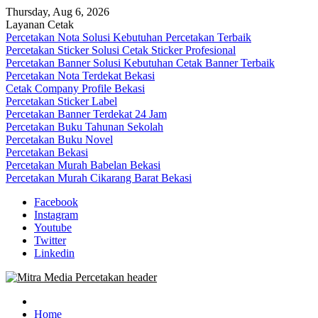
Skip
Thursday, Aug 6, 2026
to
Layanan Cetak
content
Percetakan Nota Solusi Kebutuhan Percetakan Terbaik
Percetakan Sticker Solusi Cetak Sticker Profesional
Percetakan Banner Solusi Kebutuhan Cetak Banner Terbaik
Percetakan Nota Terdekat Bekasi
Cetak Company Profile Bekasi
Percetakan Sticker Label
Percetakan Banner Terdekat 24 Jam
Percetakan Buku Tahunan Sekolah
Percetakan Buku Novel
Percetakan Bekasi
Percetakan Murah Babelan Bekasi
Percetakan Murah Cikarang Barat Bekasi
Facebook
Instagram
Youtube
Twitter
Linkedin
0813-1670-6191 (Call/WA) Perusahaan Tempat Alamat Jasa Pusat
Mitra Media Percetakan Bekasi
Percetakan Bekasi Barat Timur Utara Selatan Murah 24 Jam
Home