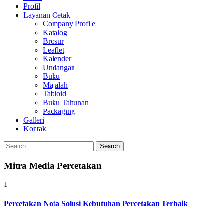
Profil
0813-1670-6191
Layanan Cetak
Company Profile
Katalog
Brosur
Leaflet
Kalender
Undangan
Buku
Majalah
Tabloid
Buku Tahunan
Packaging
Galleri
Kontak
Search
for:
Mitra Media Percetakan
1
Percetakan Nota Solusi Kebutuhan Percetakan Terbaik