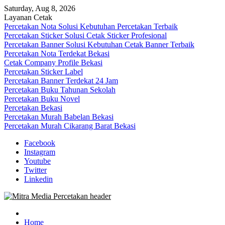
Skip
Saturday, Aug 8, 2026
to
Layanan Cetak
content
Percetakan Nota Solusi Kebutuhan Percetakan Terbaik
Percetakan Sticker Solusi Cetak Sticker Profesional
Percetakan Banner Solusi Kebutuhan Cetak Banner Terbaik
Percetakan Nota Terdekat Bekasi
Cetak Company Profile Bekasi
Percetakan Sticker Label
Percetakan Banner Terdekat 24 Jam
Percetakan Buku Tahunan Sekolah
Percetakan Buku Novel
Percetakan Bekasi
Percetakan Murah Babelan Bekasi
Percetakan Murah Cikarang Barat Bekasi
Facebook
Instagram
Youtube
Twitter
Linkedin
0813-1670-6191 (Call/WA) Perusahaan Tempat Alamat Jasa Pusat Per
Mitra Media Percetakan Bekasi
Home