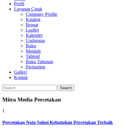
Profil
Layanan Cetak
Company Profile
Katalog
Brosur
Leaflet
Kalender
Undangan
Buku
Majalah
Tabloid
Buku Tahunan
Packaging
Galleri
Kontak
Search
for:
Mitra Media Percetakan
1
Percetakan Nota Solusi Kebutuhan Percetakan Terbaik