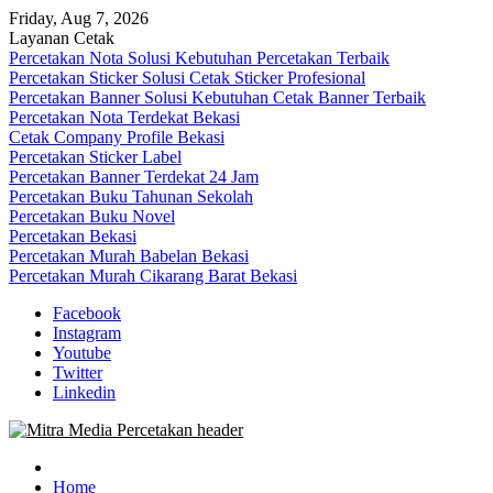
Skip
Friday, Aug 7, 2026
to
Layanan Cetak
content
Percetakan Nota Solusi Kebutuhan Percetakan Terbaik
Percetakan Sticker Solusi Cetak Sticker Profesional
Percetakan Banner Solusi Kebutuhan Cetak Banner Terbaik
Percetakan Nota Terdekat Bekasi
Cetak Company Profile Bekasi
Percetakan Sticker Label
Percetakan Banner Terdekat 24 Jam
Percetakan Buku Tahunan Sekolah
Percetakan Buku Novel
Percetakan Bekasi
Percetakan Murah Babelan Bekasi
Percetakan Murah Cikarang Barat Bekasi
Facebook
Instagram
Youtube
Twitter
Linkedin
0813-1670-6191 (Call/WA) Perusahaan Tempat Alamat Jasa Pusat
Mitra Media Percetakan Bekasi
Percetakan Bekasi Barat Timur Utara Selatan Murah 24 Jam
Home