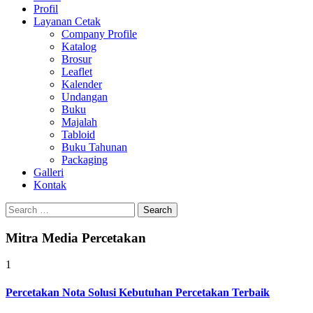
Profil
0813-1670-6191
Layanan Cetak
Company Profile
Katalog
Brosur
Leaflet
Kalender
Undangan
Buku
Majalah
Tabloid
Buku Tahunan
Packaging
Galleri
Kontak
Search
for:
Mitra Media Percetakan
1
Percetakan Nota Solusi Kebutuhan Percetakan Terbaik