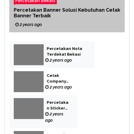
Percetakan Bekasi
Percetakan Banner Solusi Kebutuhan Cetak
Banner Terbaik
2 years ago
Percetakan Nota
Terdekat Bekasi
2 years ago
Cetak
Company
Profile Bekasi
2 years ago
Percetaka
n Sticker
Label
2 years
ago