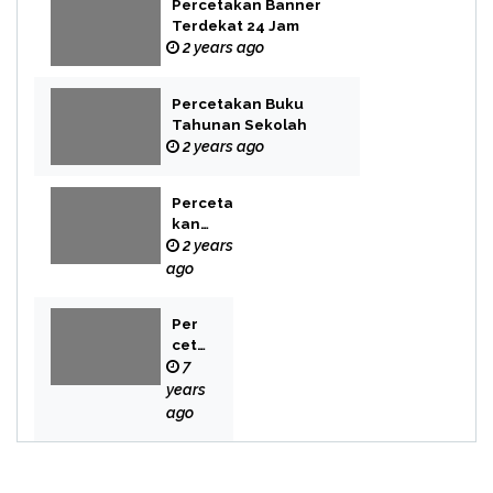
Percetakan Banner
Terdekat 24 Jam
2 years ago
Percetakan Buku
Tahunan Sekolah
2 years ago
Perceta
kan
Buku
2 years
Novel
ago
Per
cet
aka
7
n
years
Bek
ago
asi