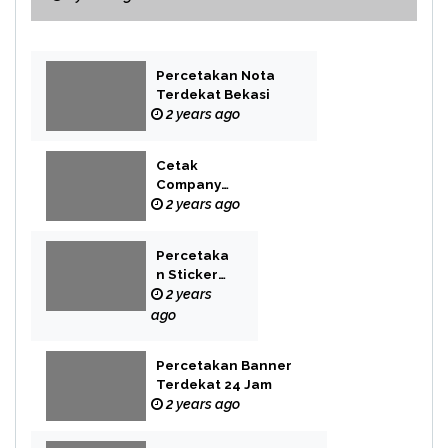
Percetakan Nota
Terdekat Bekasi
2 years ago
Cetak
Company
Profile Bekasi
2 years ago
Percetaka
n Sticker
Label
2 years
ago
Percetakan Banner
Terdekat 24 Jam
2 years ago