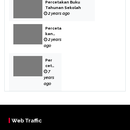
Percetakan Buku
Tahunan Sekolah
2 years ago
Perceta
kan
Buku
2 years
Novel
ago
Per
cet
aka
7
n
years
Bek
ago
asi
Web Traffic