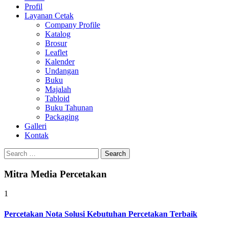
Profil
0813-1670-6191
Layanan Cetak
Company Profile
Katalog
Brosur
Leaflet
Kalender
Undangan
Buku
Majalah
Tabloid
Buku Tahunan
Packaging
Galleri
Kontak
Search
for:
Mitra Media Percetakan
1
Percetakan Nota Solusi Kebutuhan Percetakan Terbaik