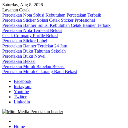
Skip
Saturday, Aug 8, 2026
to
Layanan Cetak
content
Percetakan Nota Solusi Kebutuhan Percetakan Terbaik
Percetakan Sticker Solusi Cetak Sticker Profesional
Percetakan Banner Solusi Kebutuhan Cetak Banner Terbaik
Percetakan Nota Terdekat Bekasi
Cetak Company Profile Bekasi
Percetakan Sticker Label
Percetakan Banner Terdekat 24 Jam
Percetakan Buku Tahunan Sekolah
Percetakan Buku Novel
Percetakan Bekasi
Percetakan Murah Babelan Bekasi
Percetakan Murah Cikarang Barat Bekasi
Facebook
Instagram
Youtube
Twitter
Linkedin
0813-1670-6191 (Call/WA) Perusahaan Tempat Alamat Jasa Pusat
Mitra Media Percetakan Bekasi
Percetakan Bekasi Barat Timur Utara Selatan Murah 24 Jam
Home