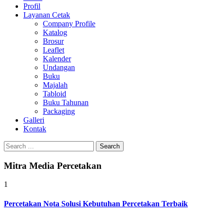
Profil
0813-1670-6191
Layanan Cetak
Company Profile
Katalog
Brosur
Leaflet
Kalender
Undangan
Buku
Majalah
Tabloid
Buku Tahunan
Packaging
Galleri
Kontak
Search
for:
Mitra Media Percetakan
1
Percetakan Nota Solusi Kebutuhan Percetakan Terbaik