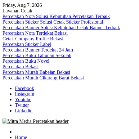
Skip
Friday, Aug 7, 2026
to
Layanan Cetak
content
Percetakan Nota Solusi Kebutuhan Percetakan Terbaik
Percetakan Sticker Solusi Cetak Sticker Profesional
Percetakan Banner Solusi Kebutuhan Cetak Banner Terbaik
Percetakan Nota Terdekat Bekasi
Cetak Company Profile Bekasi
Percetakan Sticker Label
Percetakan Banner Terdekat 24 Jam
Percetakan Buku Tahunan Sekolah
Percetakan Buku Novel
Percetakan Bekasi
Percetakan Murah Babelan Bekasi
Percetakan Murah Cikarang Barat Bekasi
Facebook
Instagram
Youtube
Twitter
Linkedin
0813-1670-6191 (Call/WA) Perusahaan Tempat Alamat Jasa Pusat
Mitra Media Percetakan Bekasi
Percetakan Bekasi Barat Timur Utara Selatan Murah 24 Jam
Home