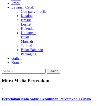
Profil
0813-1670-6191
Layanan Cetak
Company Profile
Katalog
Brosur
Leaflet
Kalender
Undangan
Buku
Majalah
Tabloid
Buku Tahunan
Packaging
Galleri
Kontak
Search
for:
Mitra Media Percetakan
1
Percetakan Nota Solusi Kebutuhan Percetakan Terbaik