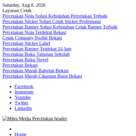
Skip
Saturday, Aug 8, 2026
to
Layanan Cetak
content
Percetakan Nota Solusi Kebutuhan Percetakan Terbaik
Percetakan Sticker Solusi Cetak Sticker Profesional
Percetakan Banner Solusi Kebutuhan Cetak Banner Terbaik
Percetakan Nota Terdekat Bekasi
Cetak Company Profile Bekasi
Percetakan Sticker Label
Percetakan Banner Terdekat 24 Jam
Percetakan Buku Tahunan Sekolah
Percetakan Buku Novel
Percetakan Bekasi
Percetakan Murah Babelan Bekasi
Percetakan Murah Cikarang Barat Bekasi
Facebook
Instagram
Youtube
Twitter
Linkedin
0813-1670-6191 (Call/WA) Perusahaan Tempat Alamat Jasa Pusat
Mitra Media Percetakan Bekasi
Percetakan Bekasi Barat Timur Utara Selatan Murah 24 Jam
Home