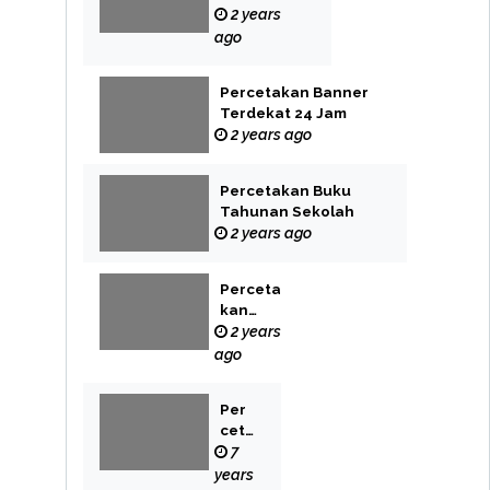
Label
2 years
ago
Percetakan Banner
Terdekat 24 Jam
2 years ago
Percetakan Buku
Tahunan Sekolah
2 years ago
Perceta
kan
Buku
2 years
Novel
ago
Per
cet
aka
7
n
years