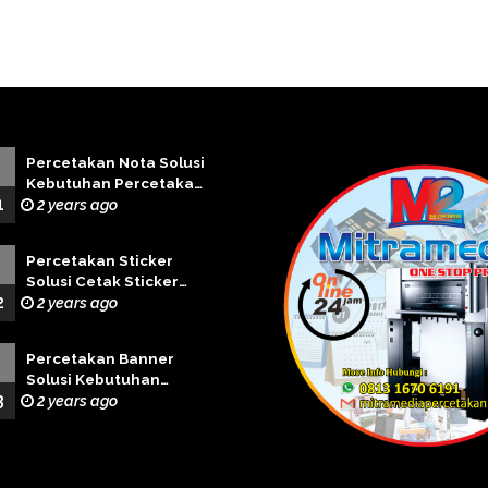
Percetakan Nota Solusi
Kebutuhan Percetakan
1
Terbaik
2 years ago
Percetakan Sticker
Solusi Cetak Sticker
2
Profesional
2 years ago
Percetakan Banner
Solusi Kebutuhan
3
Cetak Banner Terbaik
2 years ago