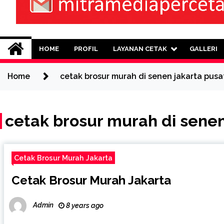
Mitra Media Perce
0813-1670-6191 (Call/WA) Perusahaan
HOME
PROFIL
LAYANAN CETAK
GALLERI
Home
cetak brosur murah di senen jakarta pusa
cetak brosur murah di senen
Cetak Brosur Murah Jakarta
Cetak Brosur Murah Jakarta
Admin
8 years ago