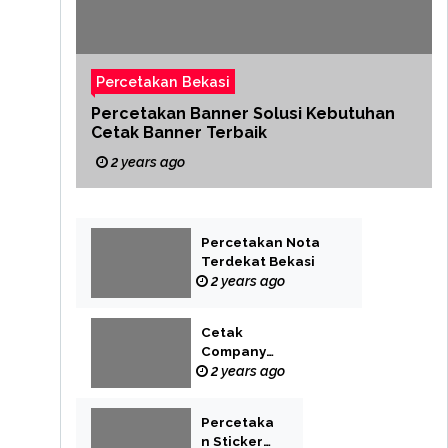
Percetakan Bekasi
Percetakan Banner Solusi Kebutuhan
Cetak Banner Terbaik
2 years ago
Percetakan Nota
Terdekat Bekasi
2 years ago
Cetak
Company
Profile Bekasi
2 years ago
Percetaka
n Sticker