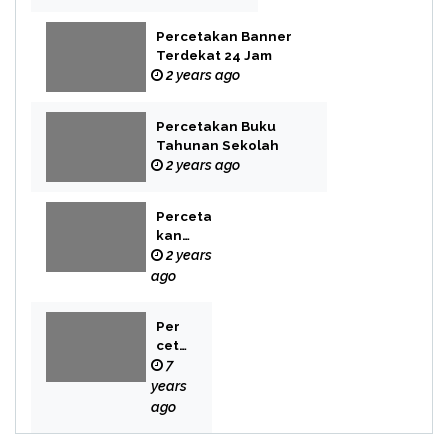
Percetakan Banner
Terdekat 24 Jam
2 years ago
Percetakan Buku
Tahunan Sekolah
2 years ago
Perceta
kan
Buku
2 years
Novel
ago
Per
cet
aka
7
n
years
Bek
ago
asi