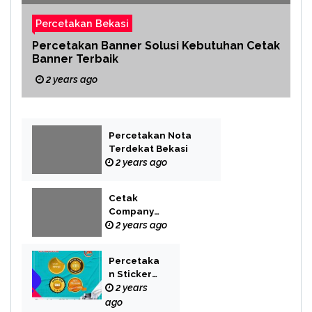
Percetakan Bekasi
Percetakan Banner Solusi Kebutuhan Cetak
Banner Terbaik
2 years ago
Percetakan Nota
Terdekat Bekasi
2 years ago
Cetak
Company
Profile Bekasi
2 years ago
Percetaka
n Sticker
Label
2 years
ago