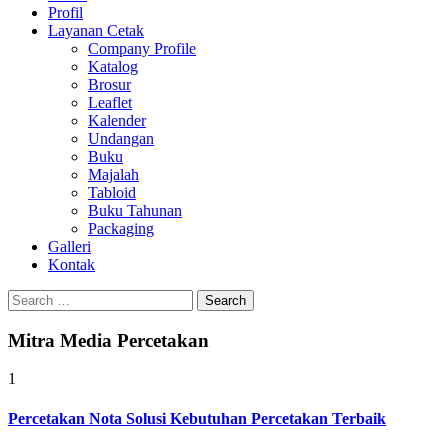
Profil
0813-1670-6191
Layanan Cetak
Company Profile
Katalog
Brosur
Leaflet
Kalender
Undangan
Buku
Majalah
Tabloid
Buku Tahunan
Packaging
Galleri
Kontak
Search
for:
Mitra Media Percetakan
1
Percetakan Nota Solusi Kebutuhan Percetakan Terbaik