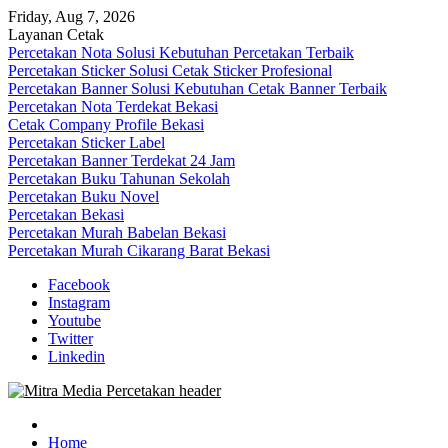
Skip
Friday, Aug 7, 2026
to
Layanan Cetak
content
Percetakan Nota Solusi Kebutuhan Percetakan Terbaik
Percetakan Sticker Solusi Cetak Sticker Profesional
Percetakan Banner Solusi Kebutuhan Cetak Banner Terbaik
Percetakan Nota Terdekat Bekasi
Cetak Company Profile Bekasi
Percetakan Sticker Label
Percetakan Banner Terdekat 24 Jam
Percetakan Buku Tahunan Sekolah
Percetakan Buku Novel
Percetakan Bekasi
Percetakan Murah Babelan Bekasi
Percetakan Murah Cikarang Barat Bekasi
Facebook
Instagram
Youtube
Twitter
Linkedin
0813-1670-6191 (Call/WA) Perusahaan Tempat Alamat Jasa Pusat
Mitra Media Percetakan Bekasi
Percetakan Bekasi Barat Timur Utara Selatan Murah 24 Jam
Home