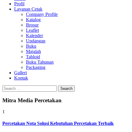
Profil
0813-1670-6191
Layanan Cetak
Company Profile
Katalog
Brosur
Leaflet
Kalender
Undangan
Buku
Majalah
Tabloid
Buku Tahunan
Packaging
Galleri
Kontak
Search
for:
Mitra Media Percetakan
1
Percetakan Nota Solusi Kebutuhan Percetakan Terbaik