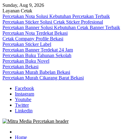
Skip
Sunday, Aug 9, 2026
to
Layanan Cetak
content
Percetakan Nota Solusi Kebutuhan Percetakan Terbaik
Percetakan Sticker Solusi Cetak Sticker Profesional
Percetakan Banner Solusi Kebutuhan Cetak Banner Terbaik
Percetakan Nota Terdekat Bekasi
Cetak Company Profile Bekasi
Percetakan Sticker Label
Percetakan Banner Terdekat 24 Jam
Percetakan Buku Tahunan Sekolah
Percetakan Buku Novel
Percetakan Bekasi
Percetakan Murah Babelan Bekasi
Percetakan Murah Cikarang Barat Bekasi
Facebook
Instagram
Youtube
Twitter
Linkedin
0813-1670-6191 (Call/WA) Perusahaan Tempat Alamat Jasa Pusat
Mitra Media Percetakan Bekasi
Percetakan Bekasi Barat Timur Utara Selatan Murah 24 Jam
Home