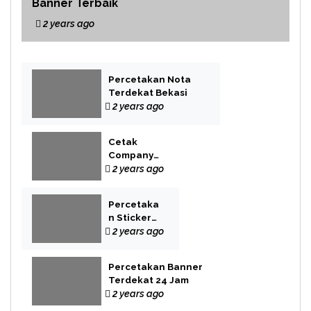
Banner Terbaik
2 years ago
Percetakan Nota
Terdekat Bekasi
2 years ago
Cetak
Company
Profile Bekasi
2 years ago
Percetaka
n Sticker
Label
2 years ago
Percetakan Banner
Terdekat 24 Jam
2 years ago