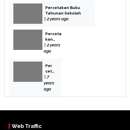
Percetakan Buku
Tahunan Sekolah
2 years ago
Perceta
kan
Buku
2 years
Novel
ago
Per
cet
aka
7
n
years
Bek
ago
asi
Web Traffic