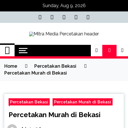
Skip
Sunday, Aug 9, 2026
to
content
Mitra Media
0813-1670-6191 (Call/WA) Perusahaan
Tempat Alamat Jasa Pusat Percetakan
Percetakan Bekasi
Bekasi Barat Timur Utara Selatan
Murah 24 Jam
Home
Percetakan Bekasi
0813-1670-6191
Percetakan Murah di Bekasi
Percetakan Bekasi
Percetakan Murah di Bekasi
Percetakan Murah di Bekasi