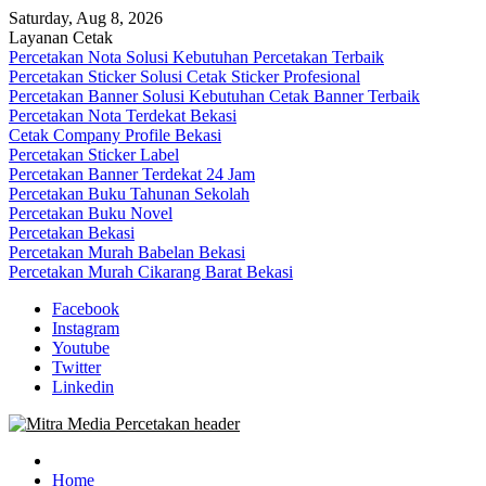
Skip
Saturday, Aug 8, 2026
to
Layanan Cetak
content
Percetakan Nota Solusi Kebutuhan Percetakan Terbaik
Percetakan Sticker Solusi Cetak Sticker Profesional
Percetakan Banner Solusi Kebutuhan Cetak Banner Terbaik
Percetakan Nota Terdekat Bekasi
Cetak Company Profile Bekasi
Percetakan Sticker Label
Percetakan Banner Terdekat 24 Jam
Percetakan Buku Tahunan Sekolah
Percetakan Buku Novel
Percetakan Bekasi
Percetakan Murah Babelan Bekasi
Percetakan Murah Cikarang Barat Bekasi
Facebook
Instagram
Youtube
Twitter
Linkedin
0813-1670-6191 (Call/WA) Perusahaan Tempat Alamat Jasa Pusat
Mitra Media Percetakan Bekasi
Percetakan Bekasi Barat Timur Utara Selatan Murah 24 Jam
Home