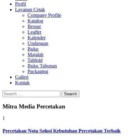
Profil
0813-1670-6191
Layanan Cetak
Company Profile
Katalog
Brosur
Leaflet
Kalender
Undangan
Buku
Majalah
Tabloid
Buku Tahunan
Packaging
Galleri
Kontak
Search
for:
Mitra Media Percetakan
1
Percetakan Nota Solusi Kebutuhan Percetakan Terbaik