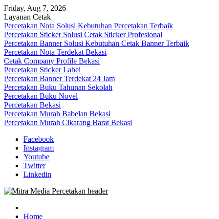
Skip
Friday, Aug 7, 2026
to
Layanan Cetak
content
Percetakan Nota Solusi Kebutuhan Percetakan Terbaik
Percetakan Sticker Solusi Cetak Sticker Profesional
Percetakan Banner Solusi Kebutuhan Cetak Banner Terbaik
Percetakan Nota Terdekat Bekasi
Cetak Company Profile Bekasi
Percetakan Sticker Label
Percetakan Banner Terdekat 24 Jam
Percetakan Buku Tahunan Sekolah
Percetakan Buku Novel
Percetakan Bekasi
Percetakan Murah Babelan Bekasi
Percetakan Murah Cikarang Barat Bekasi
Facebook
Instagram
Youtube
Twitter
Linkedin
0813-1670-6191 (Call/WA) Perusahaan Tempat Alamat Jasa Pusat Per
Mitra Media Percetakan Bekasi
Home