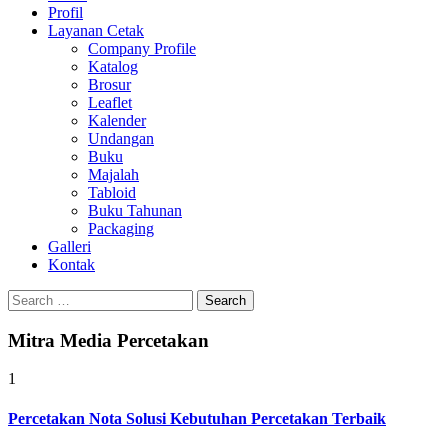
Profil
Layanan Cetak
Company Profile
Katalog
Brosur
Leaflet
Kalender
Undangan
Buku
Majalah
Tabloid
Buku Tahunan
Packaging
Galleri
Kontak
Search
for:
Mitra Media Percetakan
1
Percetakan Nota Solusi Kebutuhan Percetakan Terbaik