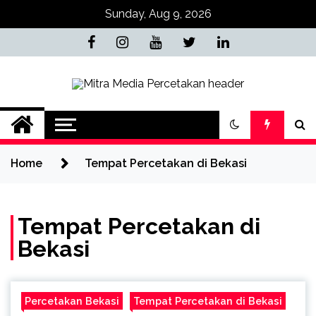
Skip
Sunday, Aug 9, 2026
to
content
Mitra Media
0813-1670-6191 (Call/WA) Perusahaan
Tempat Alamat Jasa Pusat Percetakan
Percetakan Bekasi
Bekasi Barat Timur Utara Selatan
Murah 24 Jam
Home
Tempat Percetakan di Bekasi
0813-1670-6191
Tempat Percetakan di
Bekasi
Percetakan Bekasi
Tempat Percetakan di Bekasi