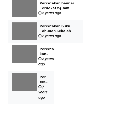
Percetakan Banner
Terdekat 24 Jam
2 years ago
Percetakan Buku
Tahunan Sekolah
2 years ago
Perceta
kan
Buku
2 years
Novel
ago
Per
cet
aka
7
n
years
Bek
ago
asi