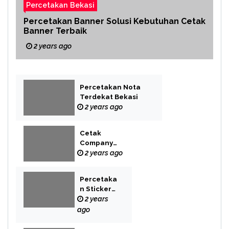
Percetakan Bekasi
Percetakan Banner Solusi Kebutuhan Cetak
Banner Terbaik
2 years ago
Percetakan Nota
Terdekat Bekasi
2 years ago
Cetak
Company
Profile Bekasi
2 years ago
Percetaka
n Sticker
Label
2 years
ago