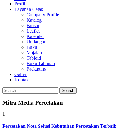
Profil
0813-1670-6191
Layanan Cetak
Company Profile
Katalog
Brosur
Leaflet
Kalender
Undangan
Buku
Majalah
Tabloid
Buku Tahunan
Packaging
Galleri
Kontak
Search
for:
Mitra Media Percetakan
1
Percetakan Nota Solusi Kebutuhan Percetakan Terbaik