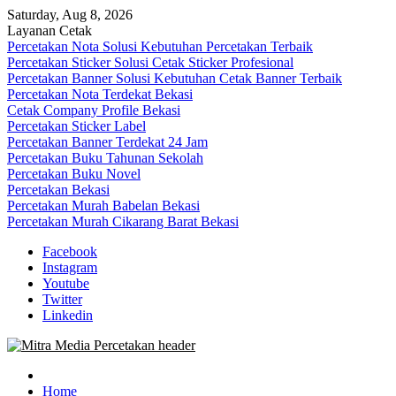
Skip
Saturday, Aug 8, 2026
to
Layanan Cetak
content
Percetakan Nota Solusi Kebutuhan Percetakan Terbaik
Percetakan Sticker Solusi Cetak Sticker Profesional
Percetakan Banner Solusi Kebutuhan Cetak Banner Terbaik
Percetakan Nota Terdekat Bekasi
Cetak Company Profile Bekasi
Percetakan Sticker Label
Percetakan Banner Terdekat 24 Jam
Percetakan Buku Tahunan Sekolah
Percetakan Buku Novel
Percetakan Bekasi
Percetakan Murah Babelan Bekasi
Percetakan Murah Cikarang Barat Bekasi
Facebook
Instagram
Youtube
Twitter
Linkedin
0813-1670-6191 (Call/WA) Perusahaan Tempat Alamat Jasa Pusat
Mitra Media Percetakan Bekasi
Percetakan Bekasi Barat Timur Utara Selatan Murah 24 Jam
Home