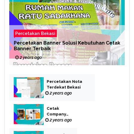
Percetakan Bekasi
Percetakan Banner Solusi Kebutuhan Cetak
Banner Terbaik
2 years ago
Percetakan Nota
Terdekat Bekasi
2 years ago
Cetak
Company
Profile Bekasi
2 years ago