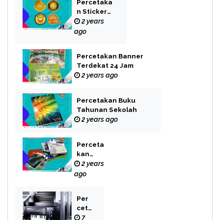
Percetaka
n Sticker
Label
2 years
ago
Percetakan Banner
Terdekat 24 Jam
2 years ago
Percetakan Buku
Tahunan Sekolah
2 years ago
Perceta
kan
Buku
2 years
Novel
ago
Per
cet
aka
7