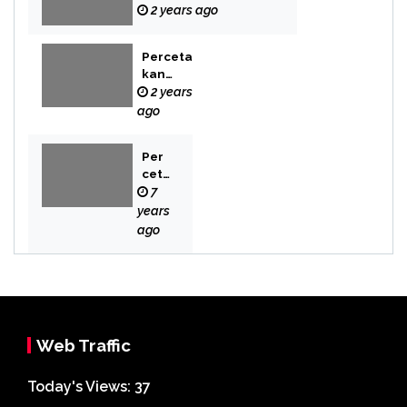
2 years ago
Perceta
kan
Buku
2 years
Novel
ago
Per
cet
aka
7
n
years
Bek
ago
asi
Web Traffic
Today's Views:
37