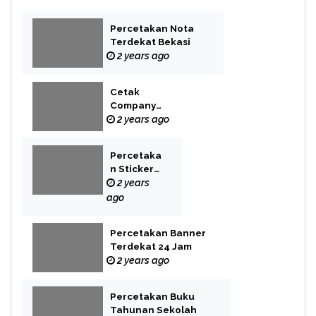
Percetakan Nota
Terdekat Bekasi
2 years ago
Cetak
Company
Profile Bekasi
2 years ago
Percetaka
n Sticker
Label
2 years
ago
Percetakan Banner
Terdekat 24 Jam
2 years ago
Percetakan Buku
Tahunan Sekolah