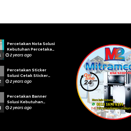
Percetakan Nota Solusi
Kebutuhan Percetakan
1
Terbaik
2 years ago
Percetakan Sticker
Solusi Cetak Sticker
2
Profesional
2 years ago
Percetakan Banner
Solusi Kebutuhan
3
Cetak Banner Terbaik
2 years ago