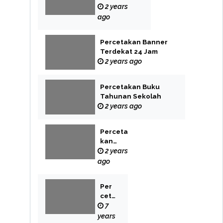
Label
2 years
ago
Percetakan Banner
Terdekat 24 Jam
2 years ago
Percetakan Buku
Tahunan Sekolah
2 years ago
Perceta
kan
Buku
2 years
Novel
ago
Per
cet
aka
7
n
years