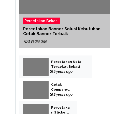
Percetakan Bekasi
Percetakan Banner Solusi Kebutuhan
Cetak Banner Terbaik
2 years ago
Percetakan Nota
Terdekat Bekasi
2 years ago
Cetak
Company
Profile Bekasi
2 years ago
Percetaka
n Sticker