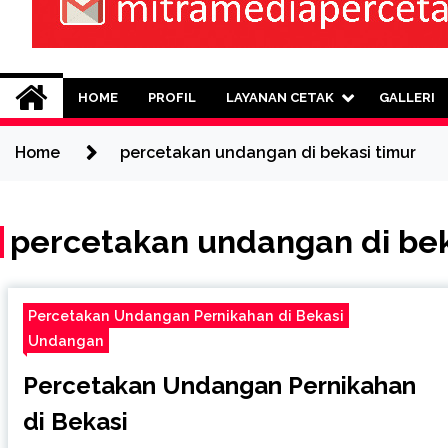
Mitra Media Perce
0813-1670-6191 (Call/WA) Perusahaan
HOME
PROFIL
LAYANAN CETAK
GALLERI
Home
percetakan undangan di bekasi timur
percetakan undangan di bek
Percetakan Undangan Pernikahan di Bekasi
Undangan
Percetakan Undangan Pernikahan
di Bekasi