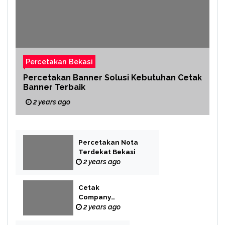
Percetakan Bekasi
Percetakan Banner Solusi Kebutuhan Cetak
Banner Terbaik
2 years ago
Percetakan Nota
Terdekat Bekasi
2 years ago
Cetak
Company
Profile Bekasi
2 years ago