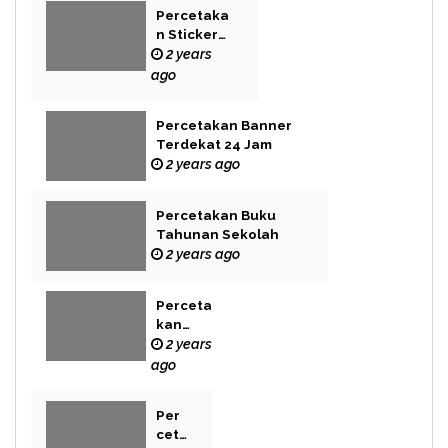
Percetaka
n Sticker
Label
2 years
ago
Percetakan Banner
Terdekat 24 Jam
2 years ago
Percetakan Buku
Tahunan Sekolah
2 years ago
Perceta
kan
Buku
2 years
Novel
ago
Per
cet