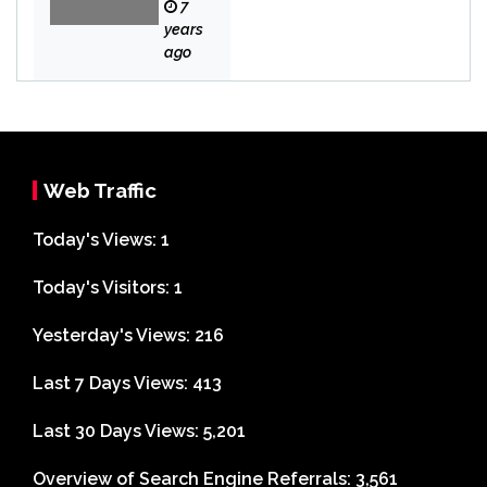
aka
7
n
years
Bek
ago
asi
Web Traffic
Today's Views:
1
Today's Visitors:
1
Yesterday's Views:
216
Last 7 Days Views:
413
Last 30 Days Views:
5,201
Overview of Search Engine Referrals:
3,561