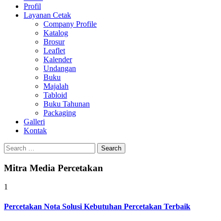
Profil
0813-1670-6191
Layanan Cetak
Company Profile
Katalog
Brosur
Leaflet
Kalender
Undangan
Buku
Majalah
Tabloid
Buku Tahunan
Packaging
Galleri
Kontak
Search
for:
Mitra Media Percetakan
1
Percetakan Nota Solusi Kebutuhan Percetakan Terbaik