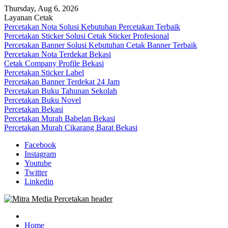
Skip
Thursday, Aug 6, 2026
to
Layanan Cetak
content
Percetakan Nota Solusi Kebutuhan Percetakan Terbaik
Percetakan Sticker Solusi Cetak Sticker Profesional
Percetakan Banner Solusi Kebutuhan Cetak Banner Terbaik
Percetakan Nota Terdekat Bekasi
Cetak Company Profile Bekasi
Percetakan Sticker Label
Percetakan Banner Terdekat 24 Jam
Percetakan Buku Tahunan Sekolah
Percetakan Buku Novel
Percetakan Bekasi
Percetakan Murah Babelan Bekasi
Percetakan Murah Cikarang Barat Bekasi
Facebook
Instagram
Youtube
Twitter
Linkedin
0813-1670-6191 (Call/WA) Perusahaan Tempat Alamat Jasa Pusat
Mitra Media Percetakan Bekasi
Percetakan Bekasi Barat Timur Utara Selatan Murah 24 Jam
Home