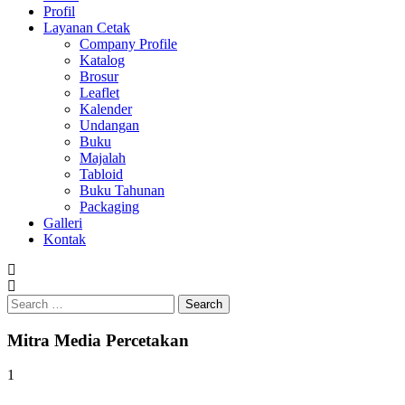
Profil
0813-1670-6191
Layanan Cetak
Company Profile
Katalog
Brosur
Leaflet
Kalender
Undangan
Buku
Majalah
Tabloid
Buku Tahunan
Packaging
Galleri
Kontak
Search
for:
Mitra Media Percetakan
1