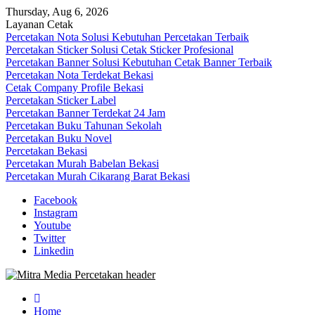
Skip
Thursday, Aug 6, 2026
to
Layanan Cetak
content
Percetakan Nota Solusi Kebutuhan Percetakan Terbaik
Percetakan Sticker Solusi Cetak Sticker Profesional
Percetakan Banner Solusi Kebutuhan Cetak Banner Terbaik
Percetakan Nota Terdekat Bekasi
Cetak Company Profile Bekasi
Percetakan Sticker Label
Percetakan Banner Terdekat 24 Jam
Percetakan Buku Tahunan Sekolah
Percetakan Buku Novel
Percetakan Bekasi
Percetakan Murah Babelan Bekasi
Percetakan Murah Cikarang Barat Bekasi
Facebook
Instagram
Youtube
Twitter
Linkedin
0813-1670-6191 (Call/WA) Perusahaan Tempat Alamat Jasa Pusat
Mitra Media Percetakan Bekasi
Percetakan Bekasi Barat Timur Utara Selatan Murah 24 Jam
Home