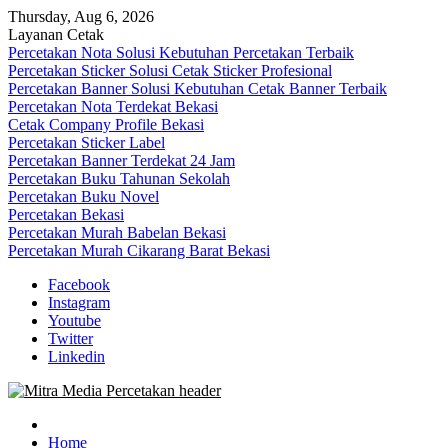
Skip
Thursday, Aug 6, 2026
to
Layanan Cetak
content
Percetakan Nota Solusi Kebutuhan Percetakan Terbaik
Percetakan Sticker Solusi Cetak Sticker Profesional
Percetakan Banner Solusi Kebutuhan Cetak Banner Terbaik
Percetakan Nota Terdekat Bekasi
Cetak Company Profile Bekasi
Percetakan Sticker Label
Percetakan Banner Terdekat 24 Jam
Percetakan Buku Tahunan Sekolah
Percetakan Buku Novel
Percetakan Bekasi
Percetakan Murah Babelan Bekasi
Percetakan Murah Cikarang Barat Bekasi
Facebook
Instagram
Youtube
Twitter
Linkedin
0813-1670-6191 (Call/WA) Perusahaan Tempat Alamat Jasa Pusat
Mitra Media Percetakan Bekasi
Percetakan Bekasi Barat Timur Utara Selatan Murah 24 Jam
Home