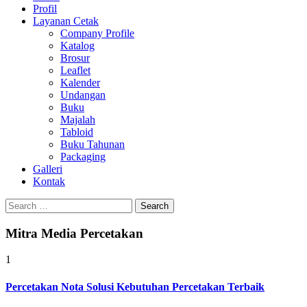
Profil
0813-1670-6191
Layanan Cetak
Company Profile
Katalog
Brosur
Leaflet
Kalender
Undangan
Buku
Majalah
Tabloid
Buku Tahunan
Packaging
Galleri
Kontak
Search
for:
Mitra Media Percetakan
1
Percetakan Nota Solusi Kebutuhan Percetakan Terbaik