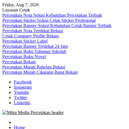
Skip
Friday, Aug 7, 2026
to
Layanan Cetak
content
Percetakan Nota Solusi Kebutuhan Percetakan Terbaik
Percetakan Sticker Solusi Cetak Sticker Profesional
Percetakan Banner Solusi Kebutuhan Cetak Banner Terbaik
Percetakan Nota Terdekat Bekasi
Cetak Company Profile Bekasi
Percetakan Sticker Label
Percetakan Banner Terdekat 24 Jam
Percetakan Buku Tahunan Sekolah
Percetakan Buku Novel
Percetakan Bekasi
Percetakan Murah Babelan Bekasi
Percetakan Murah Cikarang Barat Bekasi
Facebook
Instagram
Youtube
Twitter
Linkedin
0813-1670-6191 (Call/WA) Perusahaan Tempat Alamat Jasa Pusat Per
Mitra Media Percetakan Bekasi
Home