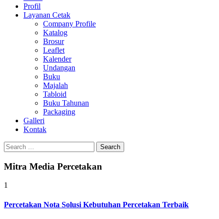
Profil
0813-1670-6191
Layanan Cetak
Company Profile
Katalog
Brosur
Leaflet
Kalender
Undangan
Buku
Majalah
Tabloid
Buku Tahunan
Packaging
Galleri
Kontak
Search
for:
Mitra Media Percetakan
1
Percetakan Nota Solusi Kebutuhan Percetakan Terbaik