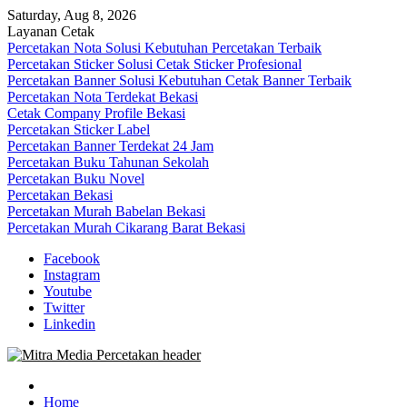
Skip
Saturday, Aug 8, 2026
to
Layanan Cetak
content
Percetakan Nota Solusi Kebutuhan Percetakan Terbaik
Percetakan Sticker Solusi Cetak Sticker Profesional
Percetakan Banner Solusi Kebutuhan Cetak Banner Terbaik
Percetakan Nota Terdekat Bekasi
Cetak Company Profile Bekasi
Percetakan Sticker Label
Percetakan Banner Terdekat 24 Jam
Percetakan Buku Tahunan Sekolah
Percetakan Buku Novel
Percetakan Bekasi
Percetakan Murah Babelan Bekasi
Percetakan Murah Cikarang Barat Bekasi
Facebook
Instagram
Youtube
Twitter
Linkedin
0813-1670-6191 (Call/WA) Perusahaan Tempat Alamat Jasa Pusat
Mitra Media Percetakan Bekasi
Percetakan Bekasi Barat Timur Utara Selatan Murah 24 Jam
Home