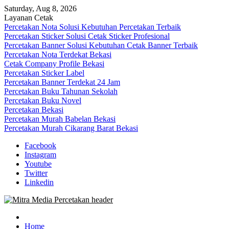
Skip
Saturday, Aug 8, 2026
to
Layanan Cetak
content
Percetakan Nota Solusi Kebutuhan Percetakan Terbaik
Percetakan Sticker Solusi Cetak Sticker Profesional
Percetakan Banner Solusi Kebutuhan Cetak Banner Terbaik
Percetakan Nota Terdekat Bekasi
Cetak Company Profile Bekasi
Percetakan Sticker Label
Percetakan Banner Terdekat 24 Jam
Percetakan Buku Tahunan Sekolah
Percetakan Buku Novel
Percetakan Bekasi
Percetakan Murah Babelan Bekasi
Percetakan Murah Cikarang Barat Bekasi
Facebook
Instagram
Youtube
Twitter
Linkedin
0813-1670-6191 (Call/WA) Perusahaan Tempat Alamat Jasa Pusat Per
Mitra Media Percetakan Bekasi
Home