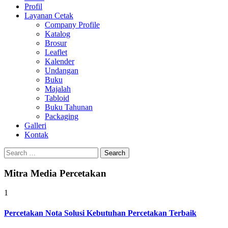
Profil
Layanan Cetak
Company Profile
Katalog
Brosur
Leaflet
Kalender
Undangan
Buku
Majalah
Tabloid
Buku Tahunan
Packaging
Galleri
Kontak
Search
for:
Mitra Media Percetakan
1
Percetakan Nota Solusi Kebutuhan Percetakan Terbaik