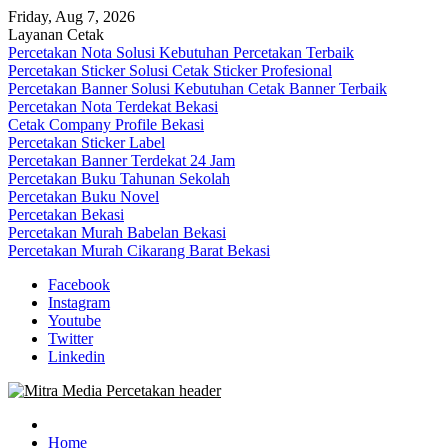
Skip
Friday, Aug 7, 2026
to
Layanan Cetak
content
Percetakan Nota Solusi Kebutuhan Percetakan Terbaik
Percetakan Sticker Solusi Cetak Sticker Profesional
Percetakan Banner Solusi Kebutuhan Cetak Banner Terbaik
Percetakan Nota Terdekat Bekasi
Cetak Company Profile Bekasi
Percetakan Sticker Label
Percetakan Banner Terdekat 24 Jam
Percetakan Buku Tahunan Sekolah
Percetakan Buku Novel
Percetakan Bekasi
Percetakan Murah Babelan Bekasi
Percetakan Murah Cikarang Barat Bekasi
Facebook
Instagram
Youtube
Twitter
Linkedin
0813-1670-6191 (Call/WA) Perusahaan Tempat Alamat Jasa Pusat
Mitra Media Percetakan Bekasi
Percetakan Bekasi Barat Timur Utara Selatan Murah 24 Jam
Home