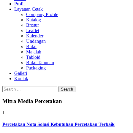
Profil
0813-1670-6191
Layanan Cetak
Company Profile
Katalog
Brosur
Leaflet
Kalender
Undangan
Buku
Majalah
Tabloid
Buku Tahunan
Packaging
Galleri
Kontak
Search
for:
Mitra Media Percetakan
1
Percetakan Nota Solusi Kebutuhan Percetakan Terbaik