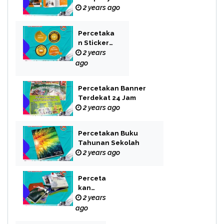
Profile Bekasi
2 years ago
Percetaka
n Sticker
Label
2 years
ago
Percetakan Banner
Terdekat 24 Jam
2 years ago
Percetakan Buku
Tahunan Sekolah
2 years ago
Perceta
kan
Buku
2 years
Novel
ago