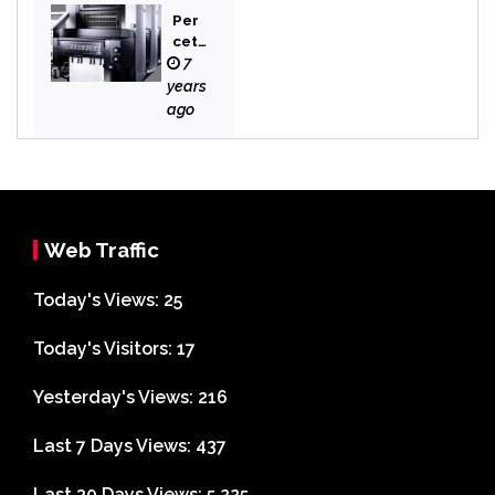
Per
cet
aka
7
n
years
Bek
ago
asi
Web Traffic
Today's Views:
25
Today's Visitors:
17
Yesterday's Views:
216
Last 7 Days Views:
437
Last 30 Days Views:
5,225