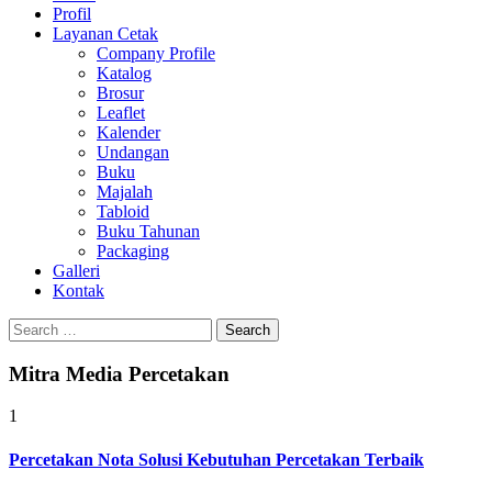
Profil
0813-1670-6191
Layanan Cetak
Company Profile
Katalog
Brosur
Leaflet
Kalender
Undangan
Buku
Majalah
Tabloid
Buku Tahunan
Packaging
Galleri
Kontak
Search
for:
Mitra Media Percetakan
1
Percetakan Nota Solusi Kebutuhan Percetakan Terbaik