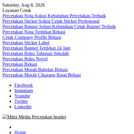
Skip
Saturday, Aug 8, 2026
to
Layanan Cetak
content
Percetakan Nota Solusi Kebutuhan Percetakan Terbaik
Percetakan Sticker Solusi Cetak Sticker Profesional
Percetakan Banner Solusi Kebutuhan Cetak Banner Terbaik
Percetakan Nota Terdekat Bekasi
Cetak Company Profile Bekasi
Percetakan Sticker Label
Percetakan Banner Terdekat 24 Jam
Percetakan Buku Tahunan Sekolah
Percetakan Buku Novel
Percetakan Bekasi
Percetakan Murah Babelan Bekasi
Percetakan Murah Cikarang Barat Bekasi
Facebook
Instagram
Youtube
Twitter
Linkedin
0813-1670-6191 (Call/WA) Perusahaan Tempat Alamat Jasa Pusat
Mitra Media Percetakan Bekasi
Percetakan Bekasi Barat Timur Utara Selatan Murah 24 Jam
Home