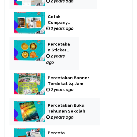
2 years ago
Cetak
Company
Profile Bekasi
2 years ago
Percetaka
n Sticker
Label
2 years
ago
Percetakan Banner
Terdekat 24 Jam
2 years ago
Percetakan Buku
Tahunan Sekolah
2 years ago
Perceta