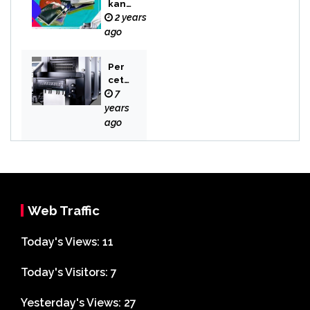
kan
Buku
2 years
Novel
ago
Per
cet
aka
7
n
years
Bek
ago
asi
Web Traffic
Today's Views:
11
Today's Visitors:
7
Yesterday's Views:
27