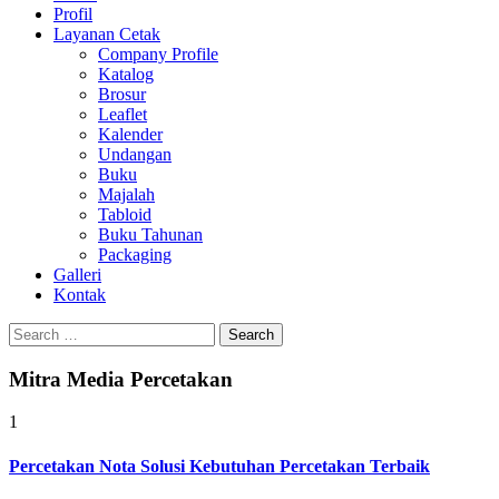
Profil
Layanan Cetak
Company Profile
Katalog
Brosur
Leaflet
Kalender
Undangan
Buku
Majalah
Tabloid
Buku Tahunan
Packaging
Galleri
Kontak
Search
for:
Mitra Media Percetakan
1
Percetakan Nota Solusi Kebutuhan Percetakan Terbaik