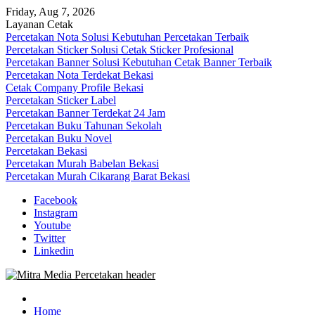
Skip
Friday, Aug 7, 2026
to
Layanan Cetak
content
Percetakan Nota Solusi Kebutuhan Percetakan Terbaik
Percetakan Sticker Solusi Cetak Sticker Profesional
Percetakan Banner Solusi Kebutuhan Cetak Banner Terbaik
Percetakan Nota Terdekat Bekasi
Cetak Company Profile Bekasi
Percetakan Sticker Label
Percetakan Banner Terdekat 24 Jam
Percetakan Buku Tahunan Sekolah
Percetakan Buku Novel
Percetakan Bekasi
Percetakan Murah Babelan Bekasi
Percetakan Murah Cikarang Barat Bekasi
Facebook
Instagram
Youtube
Twitter
Linkedin
0813-1670-6191 (Call/WA) Perusahaan Tempat Alamat Jasa Pusat Per
Mitra Media Percetakan Bekasi
Home