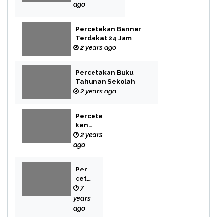
ago
Percetakan Banner
Terdekat 24 Jam
2 years ago
Percetakan Buku
Tahunan Sekolah
2 years ago
Perceta
kan
Buku
2 years
Novel
ago
Per
cet
aka
7
n
years
Bek
ago
asi