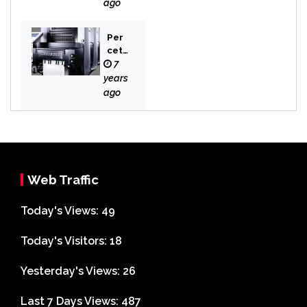
Novel
ago
Per
cet
aka
7
n
years
Bek
ago
asi
Web Traffic
Today's Views:
49
Today's Visitors:
18
Yesterday's Views:
26
Last 7 Days Views:
487