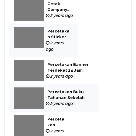
Cetak
Company
Profile Bekasi
2 years ago
Percetaka
n Sticker
Label
2 years
ago
Percetakan Banner
Terdekat 24 Jam
2 years ago
Percetakan Buku
Tahunan Sekolah
2 years ago
Perceta
kan
Buku
2 years