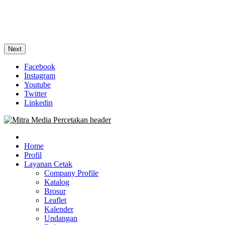
Next
Facebook
Instagram
Youtube
Twitter
Linkedin
0813-1670-6191 (Call/WA) Perusahaan Tempat Alamat Jasa Pusat
Mitra Media Percetakan Bekasi
Percetakan Bekasi Barat Timur Utara Selatan Murah 24 Jam
Home
Profil
0813-1670-6191
Layanan Cetak
Company Profile
Katalog
Brosur
Leaflet
Kalender
Undangan