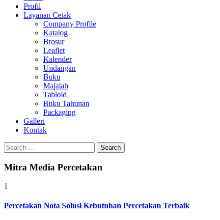
Profil
0813-1670-6191
Layanan Cetak
Company Profile
Katalog
Brosur
Leaflet
Kalender
Undangan
Buku
Majalah
Tabloid
Buku Tahunan
Packaging
Galleri
Kontak
Search
for:
Mitra Media Percetakan
1
Percetakan Nota Solusi Kebutuhan Percetakan Terbaik