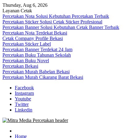
Skip
Thursday, Aug 6, 2026
to
Layanan Cetak
content
Percetakan Nota Solusi Kebutuhan Percetakan Terbaik
Percetakan Sticker Solusi Cetak Sticker Profesional
Percetakan Banner Solusi Kebutuhan Cetak Banner Terbaik
Percetakan Nota Terdekat Bekasi
Cetak Company Profile Bekasi
Percetakan Sticker Label
Percetakan Banner Terdekat 24 Jam
Percetakan Buku Tahunan Sekolah
Percetakan Buku Novel
Percetakan Bekasi
Percetakan Murah Babelan Bekasi
Percetakan Murah Cikarang Barat Bekasi
Facebook
Instagram
Youtube
Twitter
Linkedin
0813-1670-6191 (Call/WA) Perusahaan Tempat Alamat Jasa Pusat
Mitra Media Percetakan Bekasi
Percetakan Bekasi Barat Timur Utara Selatan Murah 24 Jam
Home