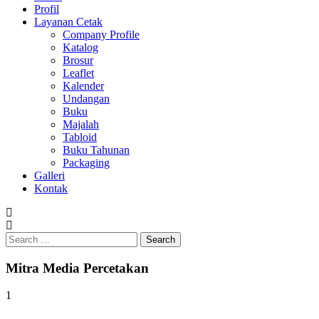
Profil
Layanan Cetak
Company Profile
Katalog
Brosur
Leaflet
Kalender
Undangan
Buku
Majalah
Tabloid
Buku Tahunan
Packaging
Galleri
Kontak
Search
for:
Mitra Media Percetakan
1