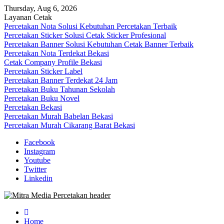
Skip
Thursday, Aug 6, 2026
to
Layanan Cetak
content
Percetakan Nota Solusi Kebutuhan Percetakan Terbaik
Percetakan Sticker Solusi Cetak Sticker Profesional
Percetakan Banner Solusi Kebutuhan Cetak Banner Terbaik
Percetakan Nota Terdekat Bekasi
Cetak Company Profile Bekasi
Percetakan Sticker Label
Percetakan Banner Terdekat 24 Jam
Percetakan Buku Tahunan Sekolah
Percetakan Buku Novel
Percetakan Bekasi
Percetakan Murah Babelan Bekasi
Percetakan Murah Cikarang Barat Bekasi
Facebook
Instagram
Youtube
Twitter
Linkedin
0813-1670-6191 (Call/WA) Perusahaan Tempat Alamat Jasa Pusat Per
Mitra Media Percetakan Bekasi
Home