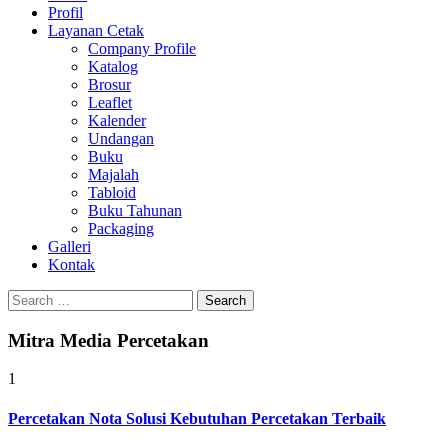
Profil
0813-1670-6191
Layanan Cetak
Company Profile
Katalog
Brosur
Leaflet
Kalender
Undangan
Buku
Majalah
Tabloid
Buku Tahunan
Packaging
Galleri
Kontak
Search
for:
Mitra Media Percetakan
1
Percetakan Nota Solusi Kebutuhan Percetakan Terbaik