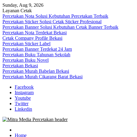
Skip
Sunday, Aug 9, 2026
to
Layanan Cetak
content
Percetakan Nota Solusi Kebutuhan Percetakan Terbaik
Percetakan Sticker Solusi Cetak Sticker Profesional
Percetakan Banner Solusi Kebutuhan Cetak Banner Terbaik
Percetakan Nota Terdekat Bekasi
Cetak Company Profile Bekasi
Percetakan Sticker Label
Percetakan Banner Terdekat 24 Jam
Percetakan Buku Tahunan Sekolah
Percetakan Buku Novel
Percetakan Bekasi
Percetakan Murah Babelan Bekasi
Percetakan Murah Cikarang Barat Bekasi
Facebook
Instagram
Youtube
Twitter
Linkedin
0813-1670-6191 (Call/WA) Perusahaan Tempat Alamat Jasa Pusat
Mitra Media Percetakan Bekasi
Percetakan Bekasi Barat Timur Utara Selatan Murah 24 Jam
Home