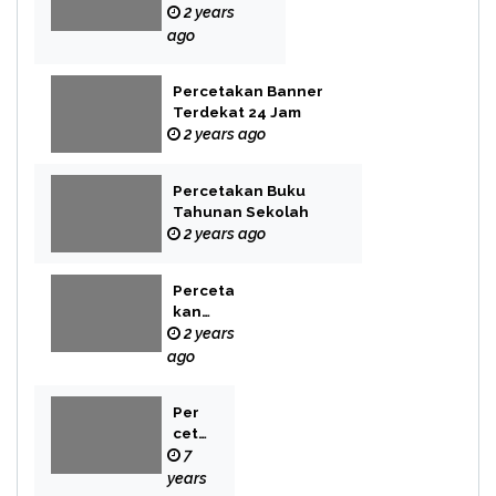
Label
2 years
ago
Percetakan Banner
Terdekat 24 Jam
2 years ago
Percetakan Buku
Tahunan Sekolah
2 years ago
Perceta
kan
Buku
2 years
Novel
ago
Per
cet
aka
7
n
years