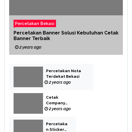
Percetakan Bekasi
Percetakan Banner Solusi Kebutuhan Cetak
Banner Terbaik
2 years ago
Percetakan Nota
Terdekat Bekasi
2 years ago
Cetak
Company
Profile Bekasi
2 years ago
Percetaka
n Sticker