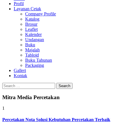
Profil
Layanan Cetak
Company Profile
Katalog
Brosur
Leaflet
Kalender
Undangan
Buku
Majalah
Tabloid
Buku Tahunan
Packaging
Galleri
Kontak
Search
for:
Mitra Media Percetakan
1
Percetakan Nota Solusi Kebutuhan Percetakan Terbaik