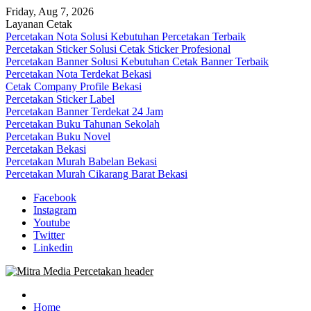
Skip
Friday, Aug 7, 2026
to
Layanan Cetak
content
Percetakan Nota Solusi Kebutuhan Percetakan Terbaik
Percetakan Sticker Solusi Cetak Sticker Profesional
Percetakan Banner Solusi Kebutuhan Cetak Banner Terbaik
Percetakan Nota Terdekat Bekasi
Cetak Company Profile Bekasi
Percetakan Sticker Label
Percetakan Banner Terdekat 24 Jam
Percetakan Buku Tahunan Sekolah
Percetakan Buku Novel
Percetakan Bekasi
Percetakan Murah Babelan Bekasi
Percetakan Murah Cikarang Barat Bekasi
Facebook
Instagram
Youtube
Twitter
Linkedin
0813-1670-6191 (Call/WA) Perusahaan Tempat Alamat Jasa Pusat Per
Mitra Media Percetakan Bekasi
Home