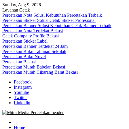
Skip
Sunday, Aug 9, 2026
to
Layanan Cetak
content
Percetakan Nota Solusi Kebutuhan Percetakan Terbaik
Percetakan Sticker Solusi Cetak Sticker Profesional
Percetakan Banner Solusi Kebutuhan Cetak Banner Terbaik
Percetakan Nota Terdekat Bekasi
Cetak Company Profile Bekasi
Percetakan Sticker Label
Percetakan Banner Terdekat 24 Jam
Percetakan Buku Tahunan Sekolah
Percetakan Buku Novel
Percetakan Bekasi
Percetakan Murah Babelan Bekasi
Percetakan Murah Cikarang Barat Bekasi
Facebook
Instagram
Youtube
Twitter
Linkedin
0813-1670-6191 (Call/WA) Perusahaan Tempat Alamat Jasa Pusat
Mitra Media Percetakan Bekasi
Percetakan Bekasi Barat Timur Utara Selatan Murah 24 Jam
Home