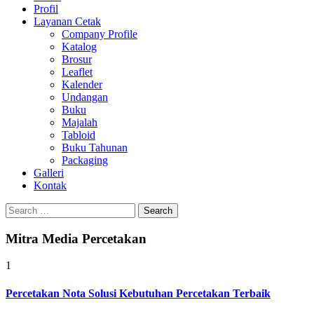
Profil
0813-1670-6191
Layanan Cetak
Company Profile
Katalog
Brosur
Leaflet
Kalender
Undangan
Buku
Majalah
Tabloid
Buku Tahunan
Packaging
Galleri
Kontak
Search
for:
Mitra Media Percetakan
1
Percetakan Nota Solusi Kebutuhan Percetakan Terbaik